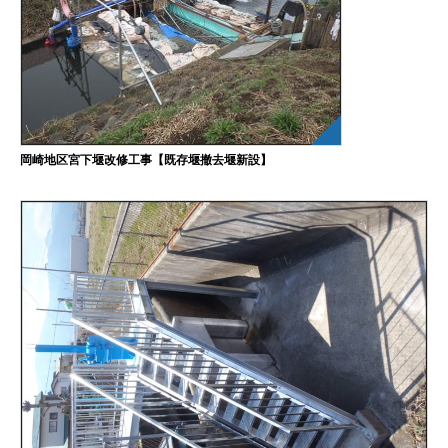
岡崎地区宮下堰改修工事【既存堰撤去堰新設】