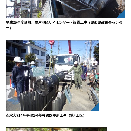
平成25年度酒匂川左岸地区サイホンゲート設置工事（県西県政総合センタ
ー）
企水大714号平塚1号基幹管路更新工事（第4工区）