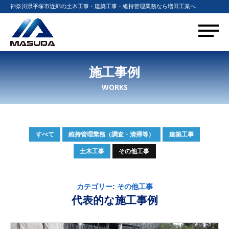
null given in
神奈川県平塚市近郊の土木工事・建築工事・維持管理業務なら増田工業へ
Warning
: foreach()
/home/metaholic1/e-
on
124
argument
masuda.net/public_html/wp-
line
must be of
content/themes/prpl/taxonomy-
type
workscat.php
array|object,
施工事例
null given in
WORKS
すべて
維持管理業務（調査・清掃等）
建築工事
土木工事
その他工事
カテゴリー:
その他工事
代表的な施工事例